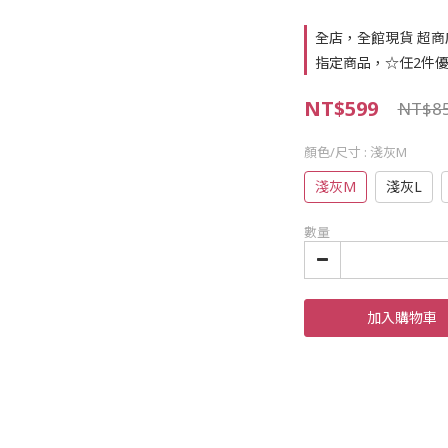
全店，全館現貨 超商店
指定商品，☆任2件優
NT$599
NT$8
顏色/尺寸
: 淺灰M
淺灰M
淺灰L
數量
加入購物車