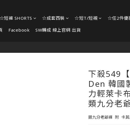
☆短褲 SHORTS
☆成套西裝
☆短T/短襯
☆任2件優惠
頁
Facebook
SW轉成 線上官網 出貨
下殺549【
Den 韓
力輕萊卡布
類九分老
類九分老爺褲  附  卡