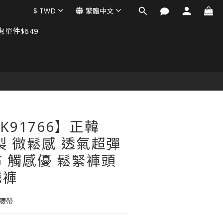
$
TWD
繁體中文
單件$649
立即購買
K91766】正韓
國製 微鬆感 透氣超彈
 觸感優 鬆緊褲頭
爺褲
其腰帶