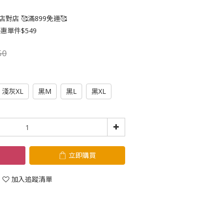
對店 🥰滿899免運🥰
惠單件$549
50
淺灰XL
黑M
黑L
黑XL
立即購買
加入追蹤清單