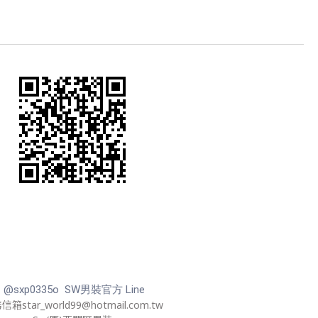
@sxp0335o SW男裝官方 Line
箱star_world99@hotmail.com.tw