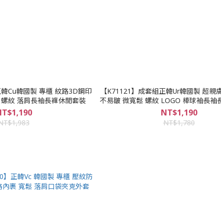
正韓Cu韓國製 專櫃 紋路3D鋼印
【K71121】成套組正韓Ur韓國製 超
 螺紋 落肩長袖長褲休閒套裝
不易皺 微寬鬆 螺紋 LOGO 棒球袖長
T$1,190
NT$1,190
NT$1,983
NT$1,780