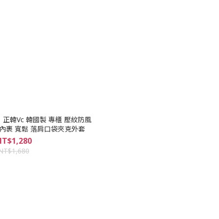
0】正韓Vc 韓國製 專櫃 壓紋防風
內裹 寬鬆 落肩口袋夾克外套
T$1,280
NT$1,680