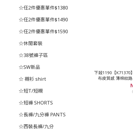
☆任2件優惠單件$1380
☆任2件優惠單件$1490
☆任2件優惠單件$1590
☆休閒套裝
☆38號褲子區
☆SW新品
下殺1190【K7137
布皮質感 薄棉紋路
☆ 襯衫 shirt
N
☆短T/短襯
☆短褲 SHORTS
☆長褲/九分褲 PANTS
☆西裝長褲/九分