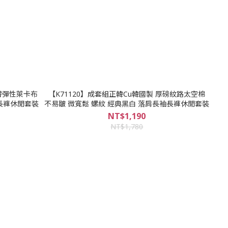
親膚彈性萊卡布
【K71120】成套組正韓Cu韓國製 厚磅紋路太空棉
袖長褲休閒套裝
不易皺 微寬鬆 螺紋 經典黑白 落肩長袖長褲休閒套裝
NT$1,190
NT$1,780