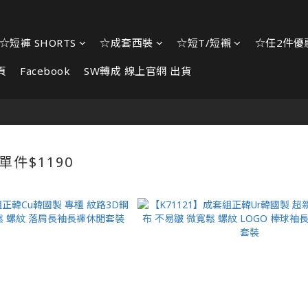
☆短褲 SHORTS
☆成套西裝
☆短T/短襯
☆任2件優惠
頁
Facebook
SW轉成 線上官網 出貨
單件$1190