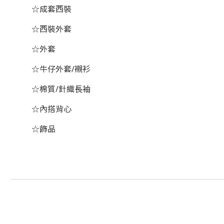
☆成套西裝
☆西裝外套
☆外套
☆牛仔外套/襯衫
☆棉質/針織長袖
☆內搭背心
☆飾品