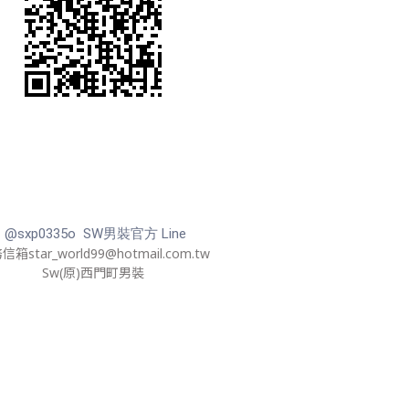
@sxp0335o SW男裝官方 Line
箱star_world99@hotmail.com.tw
Sw(原)西門町男裝