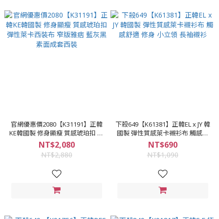
官網優惠價2080【K31191】正韓
下殺649【K61381】正韓EL x JY 韓
KE韓國製 修身顯瘦 質感琥珀扣 彈
國製 彈性質感萊卡襯衫布 觸感舒
性萊卡西裝布 窄版雅痞 藍灰黑 素
適 修身 小立領 長袖襯衫
NT$2,080
NT$690
面成套西裝
NT$2,880
NT$1,090