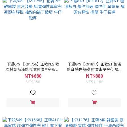
下殺649 【K91756】正韓PES 韓
下殺849【K91817】正韓S.F 極淺
國製 黑灰淺藍 挺實彈性單寧布 褲
藍白 整件無破 彈性佳 單寧布 褲頭
頭有彈性 抽鬚內補丁破壞 牛仔短
有彈性 極簡 牛仔長褲
NT$680
NT$880
褲
NT$850
NT$1,180