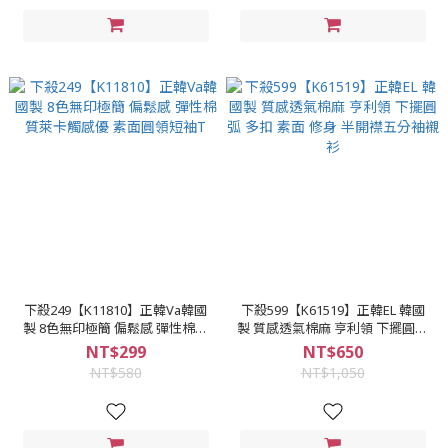
下殺249【K11810】正韓Va韓國
下殺599【K61519】正韓EL 韓國
製 8色無印極簡 偏鬆感 彈性棉質
製 質感透氣棉麻 亨利領 下擺圓弧
萊卡觸感優 素面圓領短袖T
多扣 素面 修身 半開襟五分袖襯衫
NT$299
NT$650
NT$580
NT$1,050