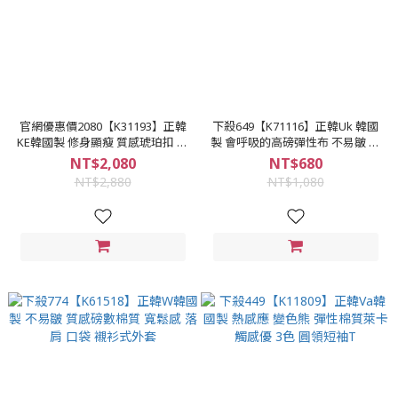
官網優惠價2080【K31193】正韓
下殺649【K71116】正韓Uk 韓國
KE韓國製 修身顯瘦 質感琥珀扣 彈
製 會呼吸的高磅彈性布 不易皺 10
性萊卡西裝布 窄版雅痞 側口袋 素
色高磅寬鬆 短袖短褲運動休閒套
NT$2,080
NT$680
面成套西裝
裝
NT$2,880
NT$1,080