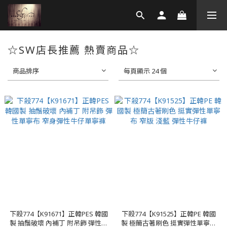
☆SW店長推薦 熱賣商品☆
商品排序
每頁顯示 24 個
下殺774【K91671】正韓PES 韓國
下殺774【K91525】正韓PE 韓國
製 抽鬚破壞 內補丁 附吊飾 彈性單
製 極簡古著刷色 挺實彈性單寧布