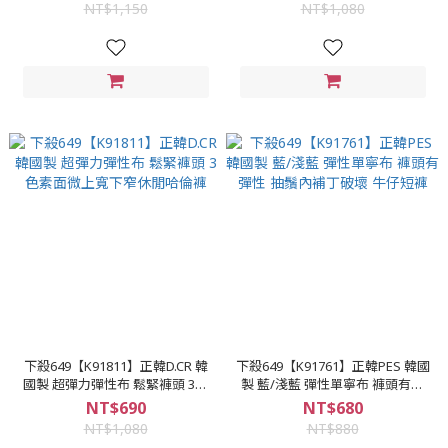
NT$1,150
NT$1,080
下殺649【K91811】正韓D.CR 韓
下殺649【K91761】正韓PES 韓國
國製 超彈力彈性布 鬆緊褲頭 3色
製 藍/淺藍 彈性單寧布 褲頭有彈
素面微上寬下窄休閒哈倫褲
性 抽鬚內補丁破壞 牛仔短褲
NT$690
NT$680
NT$1,080
NT$880