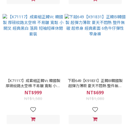
【K71117】成套組正韓Vc 韓國製
下殺649【K91831】正韓Bl韓國製
厚磅紋路太空棉 不易皺 寬鬆 小開
超彈力薄款 夏天不悶熱 整件無破
叉 經典黑白 落肩 短袖短褲休閒套
超修身 經典素面 6色牛仔彈性窄
NT$999
NT$699
裝
身褲
NT$1,580
NT$1,080