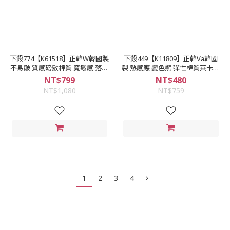
下殺774【K61518】正韓W韓國製
下殺449【K11809】正韓Va韓國
不易皺 質感磅數棉質 寬鬆感 落肩
製 熱感應 變色熊 彈性棉質萊卡觸
口袋 襯衫式外套
感優 3色 圓領短袖T
NT$799
NT$480
NT$1,080
NT$759
1
2
3
4