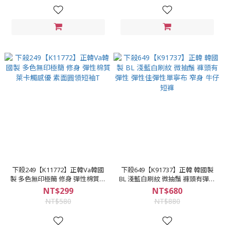
下殺249【K11772】正韓Va韓國
下殺649【K91737】正韓 韓國製
製 多色無印極簡 修身 彈性棉質萊
BL 淺藍白刷紋 微抽鬚 褲頭有彈性
卡觸感優 素面圓領短袖T
彈性佳彈性單寧布 窄身 牛仔短褲
NT$299
NT$680
NT$580
NT$880