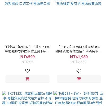
下殺549【K91668】正韓ALPH 單
【K31176】正韓MR 韓國製 修身
寧感 超彈力彈性布 微上寬下窄 鬆
顯瘦 質感 彈性極佳 平滑西裝布 窄
緊褲頭 口袋工作 素面縮口褲
版雅痞 藍灰黑 素面成套西裝
NT$599
NT$1,980
NT$998
NT$2,680