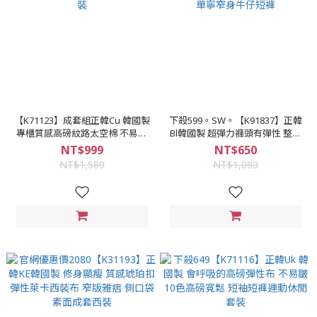
【K71123】成套組正韓Cu 韓國製
下殺599。SW。【K91837】正韓
專櫃質感高磅紋路太空棉 不易皺
Bl韓國製 超彈力褲頭有彈性 整件
3D鋼印 較寬鬆 短袖短褲休閒套裝
無破 超修身 經典素面4色 彈性單
NT$999
NT$650
寧窄身牛仔短褲
NT$1,580
NT$1,080