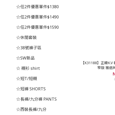
☆任2件優惠單件$1380
☆任2件優惠單件$1490
☆任2件優惠單件$1590
☆休閒套裝
☆38號褲子區
☆SW新品
【K31188】正韓K.
窄版 雅痞
☆ 襯衫 shirt
N
☆短T/短襯
☆短褲 SHORTS
☆長褲/九分褲 PANTS
☆西裝長褲/九分