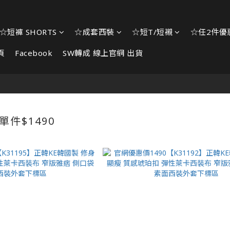
☆短褲 SHORTS
☆成套西裝
☆短T/短襯
☆任2件優惠
頁
Facebook
SW轉成 線上官網 出貨
單件$1490