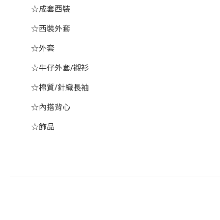
☆成套西裝
☆西裝外套
☆外套
☆牛仔外套/襯衫
☆棉質/針織長袖
☆內搭背心
☆飾品