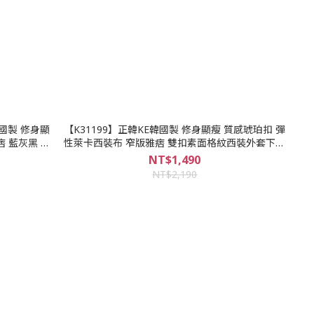
韓國製 修身顯
【K31199】正韓KE韓國製 修身顯瘦 質感琥珀扣 彈
 藍灰黑 素
性萊卡西裝布 窄版雅痞 雙扣素面格紋西裝外套下標
區
NT$1,490
NT$2,190