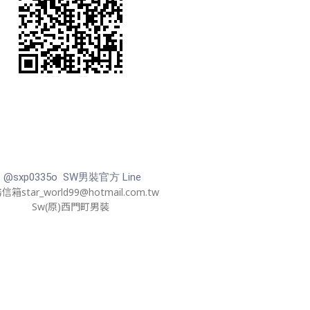
@sxp0335o SW男裝官方 Line
箱star_world99@hotmail.com.tw
Sw(原)西門町男裝