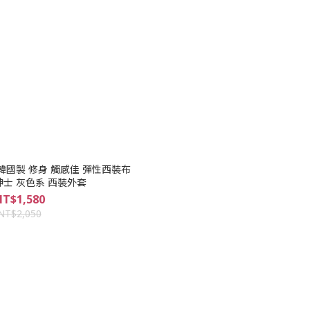
V 韓國製 修身 觸感佳 彈性西裝布
紳士 灰色系 西裝外套
T$1,580
NT$2,050