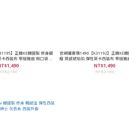
31195】正韓KE韓國製 修身顯
官網優惠價1490【K31192】正韓KE
萊卡西裝布 窄版雅痞 側口袋 素
瘦 質感琥珀扣 彈性萊卡西裝布 窄版雅痞
裝外套下標區
面西裝外套下標區
T$1,490
NT$1,490
NT$2,180
NT$2,180