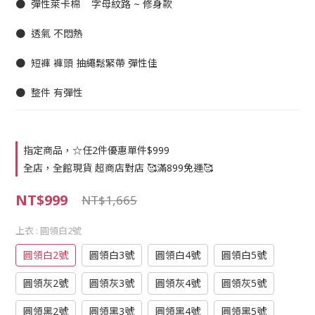
●  彈性萊卡棉    字母紋路 ~ 修身款
●  透氣 不悶熱
●  短褲 褲頭 抽繩鬆緊帶 彈性佳
●  整件 有彈性
指定商品，☆任2件優惠單件$999
全店，全館現貨 超商店對店 🥰滿899免運🥰
NT$999
NT$1,665
上衣
: 圓領白2號
圓領白2號
圓領白3號
圓領白4號
圓領白5號
圓領灰2號
圓領灰3號
圓領灰4號
圓領灰5號
圓領黑2號
圓領黑3號
圓領黑4號
圓領黑5號