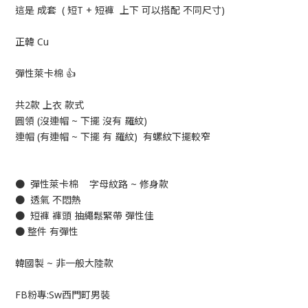
這是 成套 ( 短T + 短褲 上下 可以搭配 不同尺寸)
正韓 Cu
彈性萊卡棉 👍
共2款 上衣 款式
圓領 (沒連帽 ~ 下擺 沒有 羅紋)
連帽 (有連帽 ~ 下擺 有 羅紋) 有螺紋下擺較窄
● 彈性萊卡棉 字母紋路 ~ 修身款
● 透氣 不悶熱
● 短褲 褲頭 抽繩鬆緊帶 彈性佳
● 整件 有彈性
韓國製 ~ 非一般大陸款
FB粉專:Sw西門町男裝