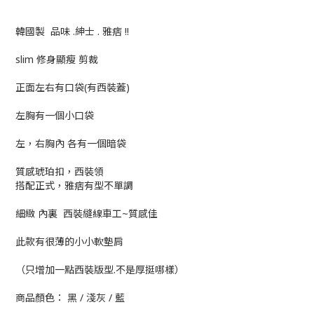
韓國製 品味 .紳士 . 雅痞 !!
slim 修身顯瘦 剪裁
正面左右有口袋(有西裝蓋)
左胸有一個小口袋
左，右胸內 各有一個暗袋
質感琥珀扣，西裝領
搭配正式，雅痞有型不單調
細緻 內裏 西裝縫線車工~質感佳
此款有很薄的小小軟墊肩
（只增加一點西裝版型.不是厚挺哪樣）
商品顏色： 黑 / 淺灰 / 藍