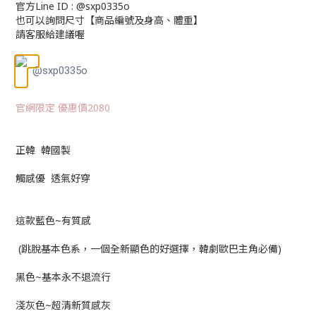
官方Line ID : @sxp0335o
也可以詢問尺寸【商品編號及身高、體重】
請客服給建議喔
@sxp0335o
官網限定 優惠價2080
正韓 韓國製
觸感優 透氣好穿
這款藍色~有質感
(跳脫基本色系，一個全新顯色的好選擇，韓劇歐巴主角必備)
黑色~基本永不退流行
淺灰色~超清新質感灰