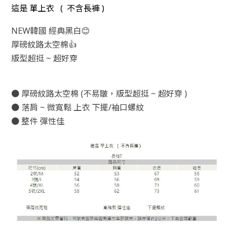
這是 單上衣 ( 不含長褲 )
NEW韓國 經典黑白😊
厚磅紋路太空棉
👍
版型超挺 ~ 超好穿
●
厚磅紋路太空棉
(不易皺，
版型超挺 ~ 超好穿
)
● 落肩 ~ 微寬鬆 上衣 下擺/袖口螺紋
● 整件 彈性佳