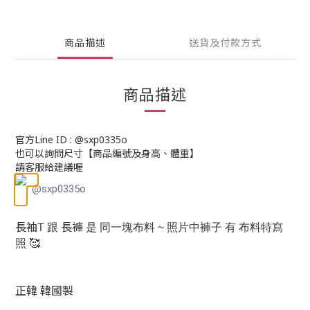
商品描述
送貨及付款方式
商品描述
官方Line ID : @sxp0335o
也可以詢問尺寸【商品編號及身高、體重】
請客服給建議喔
@sxp0335o
長袖
長褲
T
跟
是 同一塊布料 ~ 照片中褲子 有 布料特寫
🥰
照
正韓 韓國製