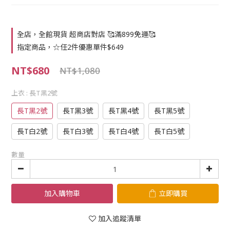
全店，全館現貨 超商店對店 🥰滿899免運🥰
指定商品，☆任2件優惠單件$649
NT$680
NT$1,080
上衣
: 長T黑2號
長T黑2號
長T黑3號
長T黑4號
長T黑5號
長T白2號
長T白3號
長T白4號
長T白5號
數量
加入購物車
立即購買
加入追蹤清單