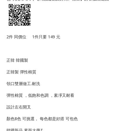
2件 同價位 1件只要 149 元
正韓 韓國製
正韓製 彈性棉質
領口雙層做工.耐洗
彈性棉質 ，低飽和色調 ，素凈又耐看
設計左右開叉
顏色8色 可挑選， 每色都是好搭 可包色
韓國新品 素面大學T