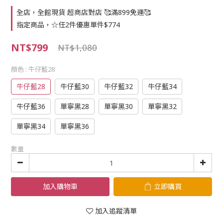
全店，全館現貨 超商店對店 🥰滿899免運🥰
指定商品，☆任2件優惠單件$774
NT$799
NT$1,080
顏色
: 牛仔藍28
牛仔藍28
牛仔藍30
牛仔藍32
牛仔藍34
牛仔藍36
單寧黑28
單寧黑30
單寧黑32
單寧黑34
單寧黑36
數量
加入購物車
立即購買
加入追蹤清單