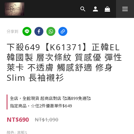
分享到
下殺649【K61371】正韓EL
韓國製 層次條紋 質感優 彈性
萊卡 不透膚 觸感舒適 修身
Slim 長袖襯衫
全店，全館現貨 超商店對店 🥰滿899免運🥰
指定商品，☆任2件優惠單件$649
NT$690
NT$1,090
顏色
: 黑藍S