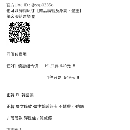
官方Line ID : @sxp0335o
也可以詢問尺寸【商品編號及身高、體重】
請客服給建議喔
同價位賣場
任2件 優惠組合價 1件只要 649元 !!
1件只要 649元 !!
正韓 EL 韓國製
正韓 層次條紋 彈性質感萊卡 不透膚 小防皺
非薄薄款 彈性佳 / 質感優
下擺圓弧